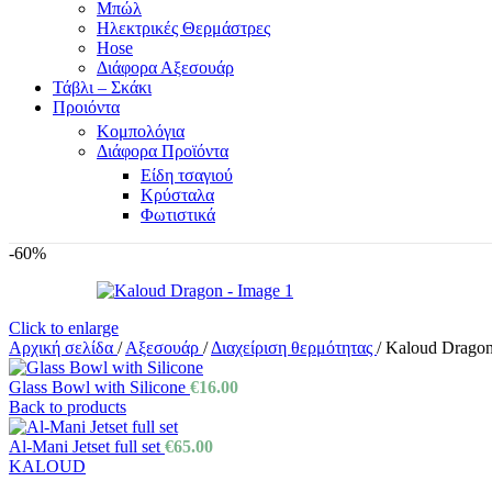
Μπώλ
Ηλεκτρικές Θερμάστρες
Hose
Διάφορα Αξεσουάρ
Τάβλι – Σκάκι
Προιόντα
Κομπολόγια
Διάφορα Προϊόντα
Είδη τσαγιού
Κρύσταλα
Φωτιστικά
-60%
Click to enlarge
Αρχική σελίδα
/
Αξεσουάρ
/
Διαχείριση θερμότητας
/
Kaloud Drago
Glass Bowl with Silicone
€
16.00
Back to products
Al-Mani Jetset full set
€
65.00
KALOUD