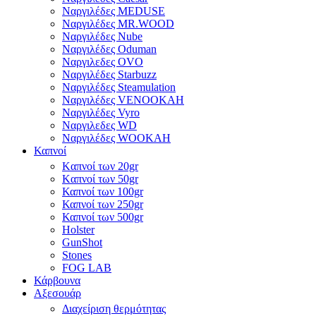
Ναργιλέδες MEDUSE
Ναργιλέδες MR.WOOD
Ναργιλέδες Nube
Ναργιλέδες Oduman
Ναργιλεδες OVO
Ναργιλέδες Starbuzz
Ναργιλέδες Steamulation
Ναργιλέδες VENOOKAH
Ναργιλέδες Vyro
Ναργιλεδες WD
Ναργιλέδες WOOKAH
Καπνοί
Kαπνοί των 20gr
Kαπνοί των 50gr
Καπνοί των 100gr
Καπνοί των 250gr
Καπνοί των 500gr
Holster
GunShot
Stones
FOG LAB
Κάρβουνα
Αξεσουάρ
Διαχείριση θερμότητας