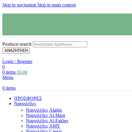
Skip to navigation
Skip to main content
Products search
ΑΝΑΖΗΤΗΣΗ
Login / Register
0
0
items
€
0.00
Menu
0
items
ΠΡΟΣΦΟΡΕΣ
Ναργιλέδες
Ναργιλέδες Aladin
Ναργιλέδες Al-Mani
Ναργιλέδες Al-Fakher
Ναργιλέδες AΜΥ
Ναργιλέδες Caesar