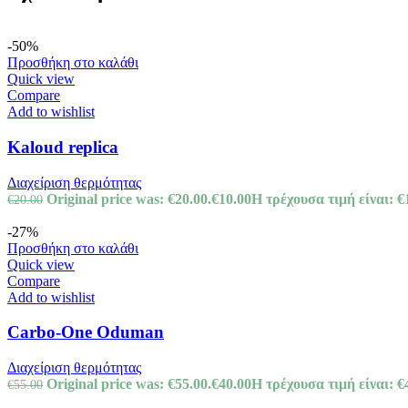
-50%
Προσθήκη στο καλάθι
Quick view
Compare
Add to wishlist
Kaloud replica
Διαχείριση θερμότητας
Original price was: €20.00.
€
10.00
Η τρέχουσα τιμή είναι: €
€
20.00
-27%
Προσθήκη στο καλάθι
Quick view
Compare
Add to wishlist
Carbo-One Oduman
Διαχείριση θερμότητας
Original price was: €55.00.
€
40.00
Η τρέχουσα τιμή είναι: €
€
55.00