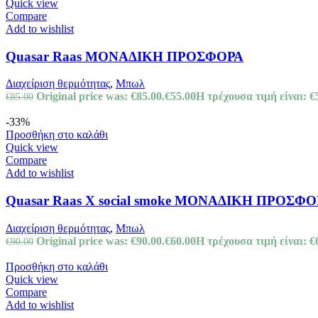
Quick view
Compare
Add to wishlist
Quasar Raas ΜΟΝΑΔΙΚΗ ΠΡΟΣΦΟΡΑ
Διαχείριση θερμότητας
,
Μπωλ
Original price was: €85.00.
€
55.00
Η τρέχουσα τιμή είναι: €
€
85.00
-33%
Προσθήκη στο καλάθι
Quick view
Compare
Add to wishlist
Quasar Raas X social smoke ΜΟΝΑΔΙΚΗ ΠΡΟΣΦ
Διαχείριση θερμότητας
,
Μπωλ
Original price was: €90.00.
€
60.00
Η τρέχουσα τιμή είναι: €
€
90.00
Προσθήκη στο καλάθι
Quick view
Compare
Add to wishlist