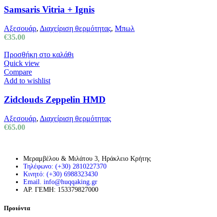
Samsaris Vitria + Ignis
Αξεσουάρ
,
Διαχείριση θερμότητας
,
Μπωλ
€
35.00
Προσθήκη στο καλάθι
Quick view
Compare
Add to wishlist
Zidclouds Zeppelin HMD
Αξεσουάρ
,
Διαχείριση θερμότητας
€
65.00
Μεραμβέλου & Μιλάτου 3, Ηράκλειο Κρήτης
Τηλέφωνο: (+30) 2810227370
Κινητό: (+30) 6988323430
Email. info@huqqaking.gr
ΑΡ. ΓΕΜΗ: 153379827000
Προιόντα