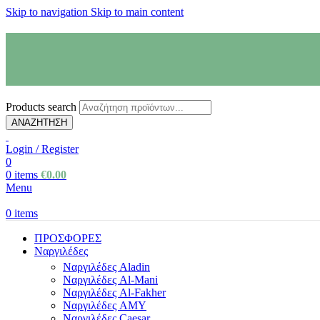
Skip to navigation
Skip to main content
Products search
ΑΝΑΖΗΤΗΣΗ
Login / Register
0
0
items
€
0.00
Menu
0
items
ΠΡΟΣΦΟΡΕΣ
Ναργιλέδες
Ναργιλέδες Aladin
Ναργιλέδες Al-Mani
Ναργιλέδες Al-Fakher
Ναργιλέδες AΜΥ
Ναργιλέδες Caesar