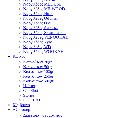
Ναργιλέδες MEDUSE
Ναργιλέδες MR.WOOD
Ναργιλέδες Nube
Ναργιλέδες Oduman
Ναργιλεδες OVO
Ναργιλέδες Starbuzz
Ναργιλέδες Steamulation
Ναργιλέδες VENOOKAH
Ναργιλέδες Vyro
Ναργιλεδες WD
Ναργιλέδες WOOKAH
Καπνοί
Kαπνοί των 20gr
Kαπνοί των 50gr
Καπνοί των 100gr
Καπνοί των 250gr
Καπνοί των 500gr
Holster
GunShot
Stones
FOG LAB
Κάρβουνα
Αξεσουάρ
Διαχείριση θερμότητας