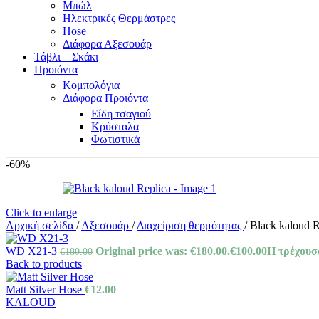
Μπώλ
Ηλεκτρικές Θερμάστρες
Hose
Διάφορα Αξεσουάρ
Τάβλι – Σκάκι
Προιόντα
Κομπολόγια
Διάφορα Προϊόντα
Είδη τσαγιού
Κρύσταλα
Φωτιστικά
-60%
Click to enlarge
Αρχική σελίδα
/
Αξεσουάρ
/
Διαχείριση θερμότητας
/
Black kaloud R
WD X21-3
Original price was: €180.00.
€
100.00
Η τρέχουσα
€
180.00
Back to products
Matt Silver Hose
€
12.00
KALOUD