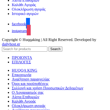
Λίστα Επιθυμιών
Καλάθι Αγοράς
Ολοκλήρωση αγοράς
Ιστορικό αγορών
facebook
instagram
Copyright © Huqqaking | All Right Reserved. Developed by
dailyhost.gr
Search
ΠΡΟΙΟΝΤΑ
ΕΠΙΛΟΓΕΣ
HUQQA KING
Επικοινωνία
Αναζήτηση παραγγελίας
Όροι και προϋποθέσεις
Συλλογή και χρήση Προσωπικών Δεδομένων
Ο Λογαριασμός σας
Λίστα Επιθυμιών
Καλάθι Αγοράς
Ολοκλήρωση αγοράς