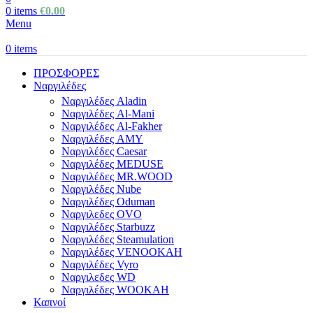
0
items
€
0.00
Menu
0
items
ΠΡΟΣΦΟΡΕΣ
Ναργιλέδες
Ναργιλέδες Aladin
Ναργιλέδες Al-Mani
Ναργιλέδες Al-Fakher
Ναργιλέδες AΜΥ
Ναργιλέδες Caesar
Ναργιλέδες MEDUSE
Ναργιλέδες MR.WOOD
Ναργιλέδες Nube
Ναργιλέδες Oduman
Ναργιλεδες OVO
Ναργιλέδες Starbuzz
Ναργιλέδες Steamulation
Ναργιλέδες VENOOKAH
Ναργιλέδες Vyro
Ναργιλεδες WD
Ναργιλέδες WOOKAH
Καπνοί