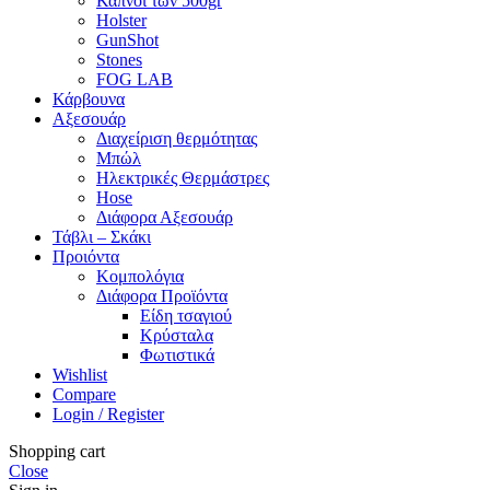
Καπνοί των 500gr
Holster
GunShot
Stones
FOG LAB
Κάρβουνα
Αξεσουάρ
Διαχείριση θερμότητας
Μπώλ
Ηλεκτρικές Θερμάστρες
Hose
Διάφορα Αξεσουάρ
Τάβλι – Σκάκι
Προιόντα
Κομπολόγια
Διάφορα Προϊόντα
Είδη τσαγιού
Κρύσταλα
Φωτιστικά
Wishlist
Compare
Login / Register
Shopping cart
Close