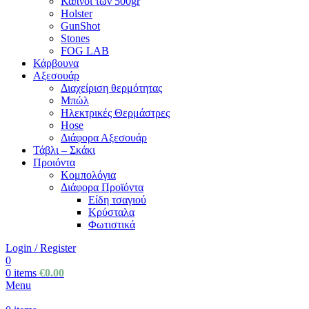
Καπνοί των 500gr
Holster
GunShot
Stones
FOG LAB
Κάρβουνα
Αξεσουάρ
Διαχείριση θερμότητας
Μπώλ
Ηλεκτρικές Θερμάστρες
Hose
Διάφορα Αξεσουάρ
Τάβλι – Σκάκι
Προιόντα
Κομπολόγια
Διάφορα Προϊόντα
Είδη τσαγιού
Κρύσταλα
Φωτιστικά
Login / Register
0
0
items
€
0.00
Menu