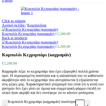
0
items
Click to enlarge
Αρχική σελίδα
/
Κομπολόγια
Κομπολόι Κεχριμπάρι (καχραμάν)
€
1,200.00
Back to products
Κομπολόι Κεχριμπάρι (καχραμάν)
€
3,200.00
Κομπολόι Κεχριμπάρι (καχραμάν)
€
2,200.00
Καχραμάν λέμε το κεχριμπάρι που έχει εξορυχθεί πολλά χρόνια
πριν. Η περιορισμένη ποσότητα και η παλαιότητά του το καθιστούν
ακριβότερο από το κεχριμπάρι που ανευρίσκεται ή εξορύσσεται
στις μέρες μας. Χαρακτηριστικό γνώρισμά του είναι ότι η κοπή των
χαντρών δεν έχει γίνει σε όμοια και συμμετρική φόρμα επειδή το
υλικό ήταν ακριβό και δεν συνέφερε να το κάνουν ρινίσματα.
Κομπολόι Κεχριμπάρι (καχραμάν) ποσότητα
-
+