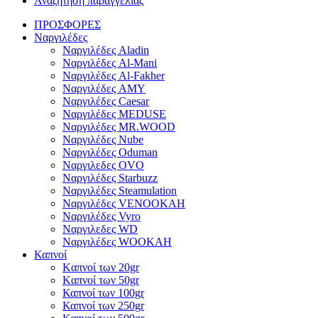
Αναζήτηση παραγγελίας
ΠΡΟΣΦΟΡΕΣ
Ναργιλέδες
Ναργιλέδες Aladin
Ναργιλέδες Al-Mani
Ναργιλέδες Al-Fakher
Ναργιλέδες AΜΥ
Ναργιλέδες Caesar
Ναργιλέδες MEDUSE
Ναργιλέδες MR.WOOD
Ναργιλέδες Nube
Ναργιλέδες Oduman
Ναργιλεδες OVO
Ναργιλέδες Starbuzz
Ναργιλέδες Steamulation
Ναργιλέδες VENOOKAH
Ναργιλέδες Vyro
Ναργιλεδες WD
Ναργιλέδες WOOKAH
Καπνοί
Kαπνοί των 20gr
Kαπνοί των 50gr
Καπνοί των 100gr
Καπνοί των 250gr