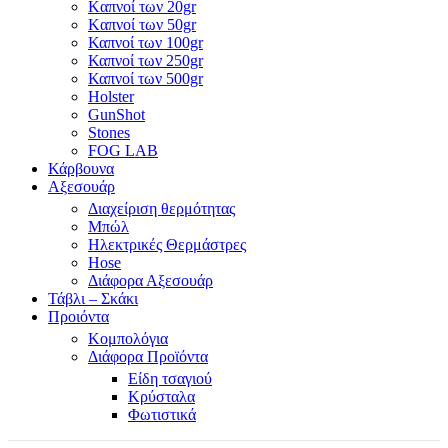
Kαπνοί των 20gr
Kαπνοί των 50gr
Καπνοί των 100gr
Καπνοί των 250gr
Καπνοί των 500gr
Holster
GunShot
Stones
FOG LAB
Κάρβουνα
Αξεσουάρ
Διαχείριση θερμότητας
Μπώλ
Ηλεκτρικές Θερμάστρες
Hose
Διάφορα Αξεσουάρ
Τάβλι – Σκάκι
Προιόντα
Κομπολόγια
Διάφορα Προϊόντα
Είδη τσαγιού
Κρύσταλα
Φωτιστικά