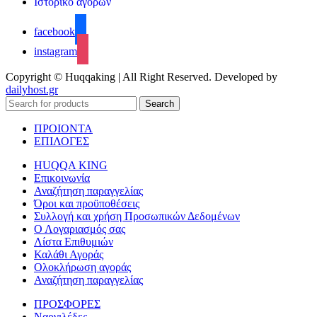
Ιστορικό αγορών
facebook
instagram
Copyright © Huqqaking | All Right Reserved. Developed by
dailyhost.gr
Search
ΠΡΟΙΟΝΤΑ
ΕΠΙΛΟΓΕΣ
HUQQA KING
Επικοινωνία
Αναζήτηση παραγγελίας
Όροι και προϋποθέσεις
Συλλογή και χρήση Προσωπικών Δεδομένων
Ο Λογαριασμός σας
Λίστα Επιθυμιών
Καλάθι Αγοράς
Ολοκλήρωση αγοράς
Αναζήτηση παραγγελίας
ΠΡΟΣΦΟΡΕΣ
Ναργιλέδες