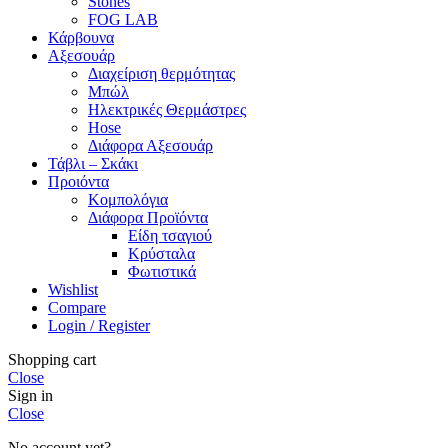
Stones
FOG LAB
Κάρβουνα
Αξεσουάρ
Διαχείριση θερμότητας
Μπώλ
Ηλεκτρικές Θερμάστρες
Hose
Διάφορα Αξεσουάρ
Τάβλι – Σκάκι
Προιόντα
Κομπολόγια
Διάφορα Προϊόντα
Είδη τσαγιού
Κρύσταλα
Φωτιστικά
Wishlist
Compare
Login / Register
Shopping cart
Close
Sign in
Close
No account yet?