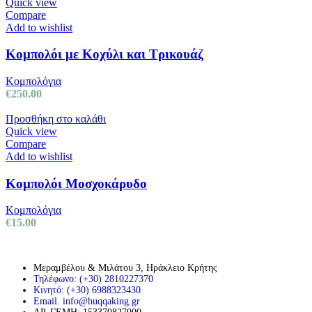
Quick view
Compare
Add to wishlist
Κομπολόι με Κοχύλι και Τρικουάζ
Κομπολόγια
€
250.00
Προσθήκη στο καλάθι
Quick view
Compare
Add to wishlist
Κομπολόι Μοσχοκάρυδο
Κομπολόγια
€
15.00
Μεραμβέλου & Μιλάτου 3, Ηράκλειο Κρήτης
Τηλέφωνο: (+30) 2810227370
Κινητό: (+30) 6988323430
Email. info@huqqaking.gr