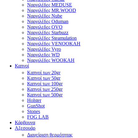
Ναργιλέδες MEDUSE
Ναργιλέδες MR.WOOD
Ναργιλέδες Nube
Ναργιλέδες Oduman
Ναργιλεδες OVO
Ναργιλέδες Starbuzz
Ναργιλέδες Steamulation
Ναργιλέδες VENOOKAH
Ναργιλέδες Vyro
Ναργιλεδες WD
Ναργιλέδες WOOKAH
Καπνοί
Kαπνοί των 20gr
Kαπνοί των 50gr
Καπνοί των 100gr
Καπνοί των 250gr
Καπνοί των 500gr
Holster
GunShot
Stones
FOG LAB
Κάρβουνα
Αξεσουάρ
Διαχείριση θερμότητας