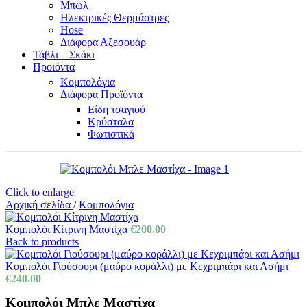
Μπώλ
Ηλεκτρικές Θερμάστρες
Hose
Διάφορα Αξεσουάρ
Τάβλι – Σκάκι
Προιόντα
Κομπολόγια
Διάφορα Προϊόντα
Είδη τσαγιού
Κρύσταλα
Φωτιστικά
Click to enlarge
Αρχική σελίδα
/
Κομπολόγια
Κομπολόι Κίτρινη Μαστίχα
€
200.00
Back to products
Κομπολόι Γιούσουρι (μαύρο κοράλλι) με Κεχριμπάρι και Ασήμι
€
240.00
Κομπολόι Μπλε Μαστίχα