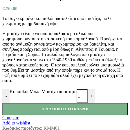
€
250.00
Το συγκεκριμένο κομπολόι αποτελείται από μαστίχα, μπλε
χρώματος με ημιδιαφανή όψη.
Η μαστίχα είναι ένα από τα παλαιότερα υλικά που
χρησιμοποιούνται στη κατασκευή του κομπολογιού. Προέρχεται
από το ανάμειξη ρινισμάτων κεχριμπαριού και βακελίτη, και
συνήθως προέρχεται από μέρη όπως η Αίγυπτος, η Τουρκία, η
Περσία και η Συρία. Τα παλιά κομπολόγια από μαστίχα
χρονολογούνται γύρω στο 1940-1950 καθώς μετέπειτα άλλαξε ο
τρόπος κατασκευής τους. Όταν καεί απελευθερώνει μια μυρωδιά
που θυμίζει τη μαστίχα από την οποία πήρε και το όνομά του. Η
υφή του θυμίζει το κεχριμπάρι αλλά έχει μεγαλύτερη αντοχή από
αυτό.
Κομπολόι Μπλε Μαστίχα ποσότητα
-
+
ΠΡΟΣΘΉΚΗ ΣΤΟ ΚΑΛΆΘΙ
Compare
Add to wishlist
Κωδικός προϊόντος:
KMM01