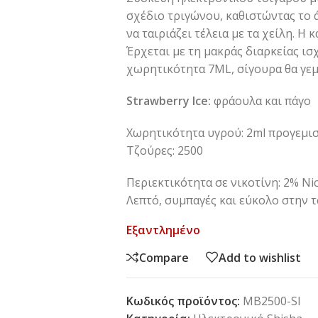
σχέδιο τριγώνου, καθιστώντας το ά
να ταιριάζει τέλεια με τα χείλη. Η
Έρχεται με τη μακράς διαρκείας ι
χωρητικότητα 7ML, σίγουρα θα γεμί
Strawberry Ice:
φράουλα και πάγο
Χωρητικότητα υγρού: 2ml προγεμι
Τζούρες: 2500
Περιεκτικότητα σε νικοτίνη: 2% Nic
Λεπτό, συμπαγές και εύκολο στην 
Εξαντλημένο
Compare
Add to wishlist
Κωδικός προϊόντος:
MB2500-SI