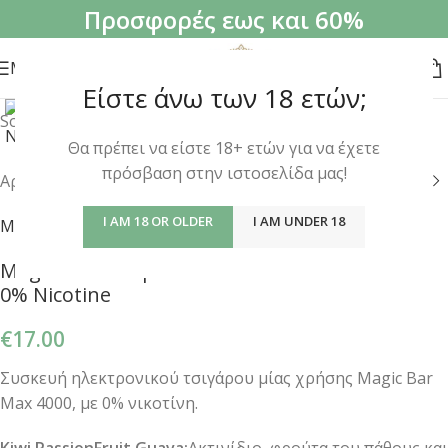
Προσφορές εως και 60%
MENU
Είστε άνω των 18 ετών;
Click to enlarge
Sold out
Θα πρέπει να είστε 18+ ετών για να έχετε
πρόσβαση στην ιστοσελίδα μας!
Αρχική σελίδα
/
Ηλεκτρονικό Shisha
I AM 18 OR OLDER
I AM UNDER 18
MAGIC BAR
Magic Bar 4000puffs Kiwi Passion Fruit Guava
0% Nicotine
€
17.00
Συσκευή ηλεκτρονικού τσιγάρου μίας χρήσης Magic Bar
Max 4000, με 0% νικοτίνη.