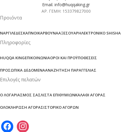
Email. info@huqqaking.gr
ΑΡ. ΓΕΜΗ: 153379827000
Προιόντα
ΝΑΡΓΙΛΈΔΕΣ
ΚΑΠΝΟΊ
ΚΆΡΒΟΥΝΑ
ΑΞΕΣΟΥΆΡ
ΗΛΕΚΤΡΟΝΙΚΌ SHISHA
Πληροφορίες
HUQQA KING
ΕΠΙΚΟΙΝΩΝΊΑ
ΌΡΟΙ ΚΑΙ ΠΡΟΫΠΟΘΈΣΕΙΣ
ΠΡΟΣΩΠΙΚΆ ΔΕΔΟΜΈΝΑ
ΑΝΑΖΉΤΗΣΗ ΠΑΡΑΓΓΕΛΊΑΣ
Επιλογές πελατών
Ο ΛΟΓΑΡΙΑΣΜΌΣ ΣΑΣ
ΛΊΣΤΑ ΕΠΙΘΥΜΙΏΝ
ΚΑΛΆΘΙ ΑΓΟΡΆΣ
ΟΛΟΚΛΉΡΩΣΗ ΑΓΟΡΆΣ
ΙΣΤΟΡΙΚΌ ΑΓΟΡΏΝ