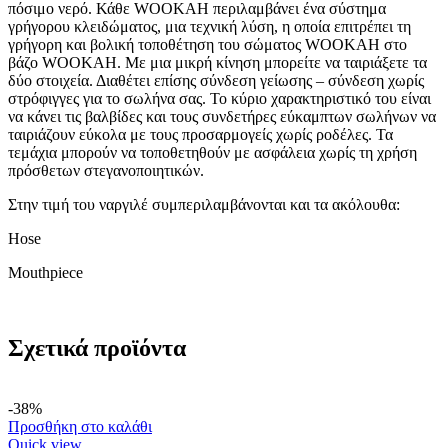
πόσιμο νερό. Κάθε WOOKAH περιλαμβάνει ένα σύστημα
γρήγορου κλειδώματος, μια τεχνική λύση, η οποία επιτρέπει τη
γρήγορη και βολική τοποθέτηση του σώματος WOOKAH στο
βάζο WOOKAH. Με μια μικρή κίνηση μπορείτε να ταιριάξετε τα
δύο στοιχεία. Διαθέτει επίσης σύνδεση γείωσης – σύνδεση χωρίς
στρόφιγγες για το σωλήνα σας. Το κύριο χαρακτηριστικό του είναι
να κάνει τις βαλβίδες και τους συνδετήρες εύκαμπτων σωλήνων να
ταιριάζουν εύκολα με τους προσαρμογείς χωρίς ροδέλες. Τα
τεμάχια μπορούν να τοποθετηθούν με ασφάλεια χωρίς τη χρήση
πρόσθετων στεγανοποιητικών.
Στην τιμή του ναργιλέ συμπεριλαμβάνονται και τα ακόλουθα:
Hose
Mouthpiece
Σχετικά προϊόντα
-38%
Προσθήκη στο καλάθι
Quick view