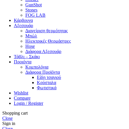
GunShot
Stones
FOG LAB
Κάρβουνα
Αξεσουάρ
Διαχείριση θερμότητας
Μπώλ
Ηλεκτρικές Θερμάστρες
Hose
Διάφορα Αξεσουάρ
Τάβλι – Σκάκι
Προιόντα
Κομπολόγια
Διάφορα Προϊόντα
Είδη τσαγιού
Κρύσταλα
Φωτιστικά
Wishlist
Compare
Login / Register
Shopping cart
Close
Sign in
Close