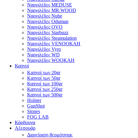
Ναργιλέδες MEDUSE
Ναργιλέδες MR.WOOD
Ναργιλέδες Nube
Ναργιλέδες Oduman
Ναργιλεδες OVO
Ναργιλέδες Starbuzz
Ναργιλέδες Steamulation
Ναργιλέδες VENOOKAH
Ναργιλέδες Vyro
Ναργιλεδες WD
Ναργιλέδες WOOKAH
Καπνοί
Kαπνοί των 20gr
Kαπνοί των 50gr
Καπνοί των 100gr
Καπνοί των 250gr
Καπνοί των 500gr
Holster
GunShot
Stones
FOG LAB
Κάρβουνα
Αξεσουάρ
Διαχείριση θερμότητας