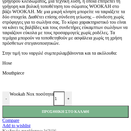
γρήγορου κλειδώματος, μια τεχνική λύση, η οποία επιτρέπει τη
γρήγορη και βολική τοποθέτηση του σώματος WOOKAH στο
βάζο WOOKAH. Με μια μικρή κίνηση μπορείτε να ταιριάξετε τα
δύο στοιχεία. Διαθέτει επίσης σύνδεση γείωσης – σύνδεση χωρίς
στρόφιγγες για το σωλήνα σας. Το κύριο χαρακτηριστικό του είναι
να κάνει τις βαλβίδες και τους συνδετήρες εύκαμπτων σωλήνων να
ταιριάζουν εύκολα με τους προσαρμογείς χωρίς ροδέλες. Τα
τεμάχια μπορούν να τοποθετηθούν με ασφάλεια χωρίς τη χρήση
πρόσθετων στεγανοποιητικών.
Στην τιμή του ναργιλέ συμπεριλαμβάνονται και τα ακόλουθα:
Hose
Mouthpiece
Wookah Nox ποσότητα
-
+
ΠΡΟΣΘΉΚΗ ΣΤΟ ΚΑΛΆΘΙ
Compare
Add to wishlist
Κωδικός προϊόντος:
WN06