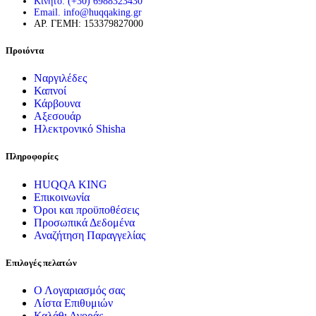
Κινητό: (+30) 6988323430
Email. info@huqqaking.gr
ΑΡ. ΓΕΜΗ: 153379827000
Προιόντα
Ναργιλέδες
Καπνοί
Κάρβουνα
Αξεσουάρ
Ηλεκτρονικό Shisha
Πληροφορίες
HUQQA KING
Επικοινωνία
Όροι και προϋποθέσεις
Προσωπικά Δεδομένα
Αναζήτηση Παραγγελίας
Επιλογές πελατών
Ο Λογαριασμός σας
Λίστα Επιθυμιών
Καλάθι Αγοράς