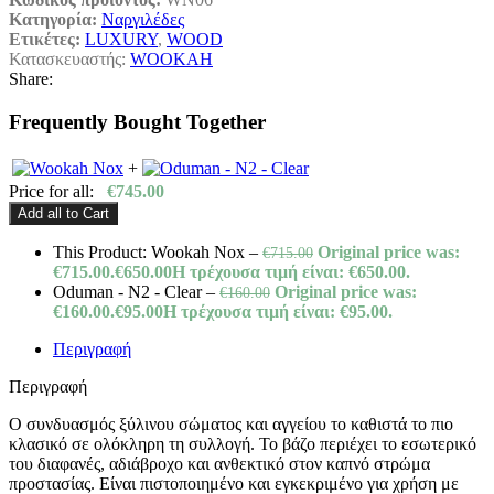
Κατηγορία:
Ναργιλέδες
Ετικέτες:
LUXURY
,
WOOD
Κατασκευαστής:
WOOKAH
Share:
Frequently Bought Together
+
Price for all:
€
745.00
Add all to Cart
This Product: Wookah Nox
–
Original price was:
€
715.00
€715.00.
€
650.00
Η τρέχουσα τιμή είναι: €650.00.
Oduman - N2 - Clear
–
Original price was:
€
160.00
€160.00.
€
95.00
Η τρέχουσα τιμή είναι: €95.00.
Περιγραφή
Περιγραφή
Ο συνδυασμός ξύλινου σώματος και αγγείου το καθιστά το πιο
κλασικό σε ολόκληρη τη συλλογή. Το βάζο περιέχει το εσωτερικό
του διαφανές, αδιάβροχο και ανθεκτικό στον καπνό στρώμα
προστασίας. Είναι πιστοποιημένο και εγκεκριμένο για χρήση με