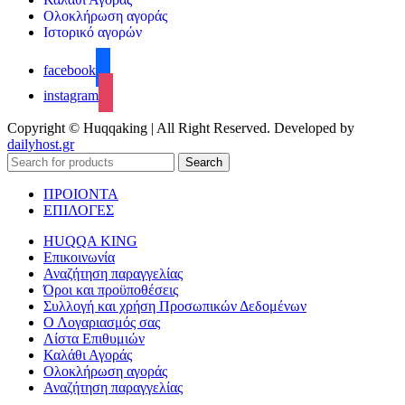
Ολοκλήρωση αγοράς
Ιστορικό αγορών
facebook
instagram
Copyright © Huqqaking | All Right Reserved. Developed by
dailyhost.gr
Search
ΠΡΟΙΟΝΤΑ
ΕΠΙΛΟΓΕΣ
HUQQA KING
Επικοινωνία
Αναζήτηση παραγγελίας
Όροι και προϋποθέσεις
Συλλογή και χρήση Προσωπικών Δεδομένων
Ο Λογαριασμός σας
Λίστα Επιθυμιών
Καλάθι Αγοράς
Ολοκλήρωση αγοράς
Αναζήτηση παραγγελίας