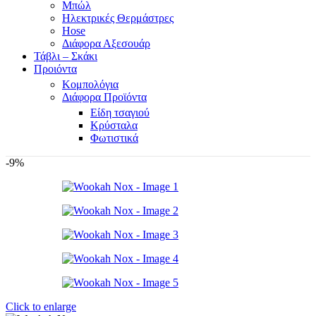
Μπώλ
Ηλεκτρικές Θερμάστρες
Hose
Διάφορα Αξεσουάρ
Τάβλι – Σκάκι
Προιόντα
Κομπολόγια
Διάφορα Προϊόντα
Είδη τσαγιού
Κρύσταλα
Φωτιστικά
-9%
Click to enlarge