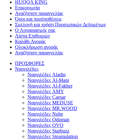
HUQQA KING
Επικοινωνία
Αναζήτηση παραγγελίας
Όροι και προϋποθέσεις
Συλλογή και χρήση Προσωπικών Δεδομένων
Ο Λογαριασμός σας
Λίστα Επιθυμιών
Καλάθι Αγοράς
Ολοκλήρωση αγοράς
Αναζήτηση παραγγελίας
ΠΡΟΣΦΟΡΕΣ
Ναργιλέδες
Ναργιλέδες Aladin
Ναργιλέδες Al-Mani
Ναργιλέδες Al-Fakher
Ναργιλέδες AΜΥ
Ναργιλέδες Caesar
Ναργιλέδες MEDUSE
Ναργιλέδες MR.WOOD
Ναργιλέδες Nube
Ναργιλέδες Oduman
Ναργιλεδες OVO
Ναργιλέδες Starbuzz
Ναργιλέδες Steamulation