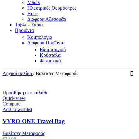
Μπώλ
Ηλεκτρικές Θερμάστρες
Hose
Διάφορα Αξεσουάρ
Τάβλι – Σκάκι
Προιόντα
Κομπολόγια
Διάφορα Προϊόντα
Είδη τσαγιού
Κρύσταλα
Φωτιστικά
Αρχική σελίδα
/
Βαλίτσες Μεταφοράς
Προσθήκη στο καλάθι
Quick view
Compare
Add to wishlist
VYRO-ONE Travel Bag
Βαλίτσες Μεταφοράς
€
24.00