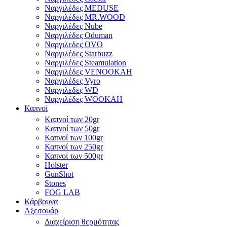
Ναργιλέδες MEDUSE
Ναργιλέδες MR.WOOD
Ναργιλέδες Nube
Ναργιλέδες Oduman
Ναργιλεδες OVO
Ναργιλέδες Starbuzz
Ναργιλέδες Steamulation
Ναργιλέδες VENOOKAH
Ναργιλέδες Vyro
Ναργιλεδες WD
Ναργιλέδες WOOKAH
Καπνοί
Kαπνοί των 20gr
Kαπνοί των 50gr
Καπνοί των 100gr
Καπνοί των 250gr
Καπνοί των 500gr
Holster
GunShot
Stones
FOG LAB
Κάρβουνα
Αξεσουάρ
Διαχείριση θερμότητας