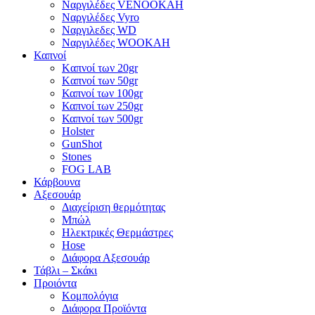
Ναργιλέδες VENOOKAH
Ναργιλέδες Vyro
Ναργιλεδες WD
Ναργιλέδες WOOKAH
Καπνοί
Kαπνοί των 20gr
Kαπνοί των 50gr
Καπνοί των 100gr
Καπνοί των 250gr
Καπνοί των 500gr
Holster
GunShot
Stones
FOG LAB
Κάρβουνα
Αξεσουάρ
Διαχείριση θερμότητας
Μπώλ
Ηλεκτρικές Θερμάστρες
Hose
Διάφορα Αξεσουάρ
Τάβλι – Σκάκι
Προιόντα
Κομπολόγια
Διάφορα Προϊόντα