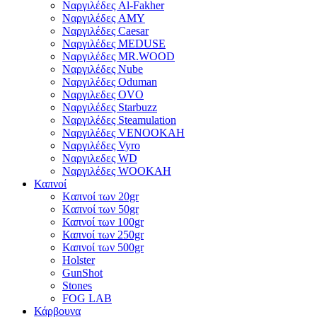
Ναργιλέδες Al-Fakher
Ναργιλέδες AΜΥ
Ναργιλέδες Caesar
Ναργιλέδες MEDUSE
Ναργιλέδες MR.WOOD
Ναργιλέδες Nube
Ναργιλέδες Oduman
Ναργιλεδες OVO
Ναργιλέδες Starbuzz
Ναργιλέδες Steamulation
Ναργιλέδες VENOOKAH
Ναργιλέδες Vyro
Ναργιλεδες WD
Ναργιλέδες WOOKAH
Καπνοί
Kαπνοί των 20gr
Kαπνοί των 50gr
Καπνοί των 100gr
Καπνοί των 250gr
Καπνοί των 500gr
Holster
GunShot
Stones
FOG LAB
Κάρβουνα