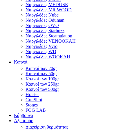
Ναργιλέδες MEDUSE
Ναργιλέδες MR.WOOD
Ναργιλέδες Nube
Ναργιλέδες Oduman
Ναργιλεδες OVO
Ναργιλέδες Starbuzz
Ναργιλέδες Steamulation
Ναργιλέδες VENOOKAH
Ναργιλέδες Vyro
Ναργιλεδες WD
Ναργιλέδες WOOKAH
Καπνοί
Kαπνοί των 20gr
Kαπνοί των 50gr
Καπνοί των 100gr
Καπνοί των 250gr
Καπνοί των 500gr
Holster
GunShot
Stones
FOG LAB
Κάρβουνα
Αξεσουάρ
Διαχείριση θερμότητας