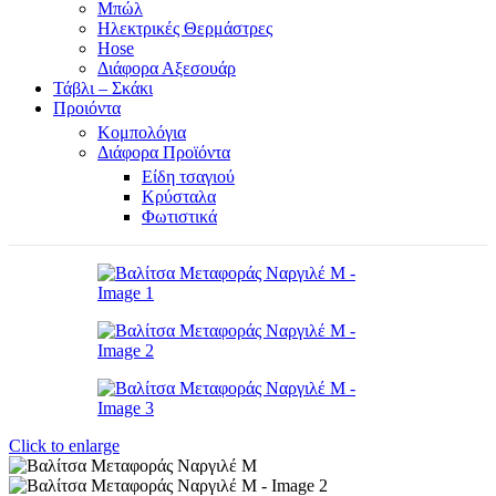
Μπώλ
Ηλεκτρικές Θερμάστρες
Hose
Διάφορα Αξεσουάρ
Τάβλι – Σκάκι
Προιόντα
Κομπολόγια
Διάφορα Προϊόντα
Είδη τσαγιού
Κρύσταλα
Φωτιστικά
Click to enlarge