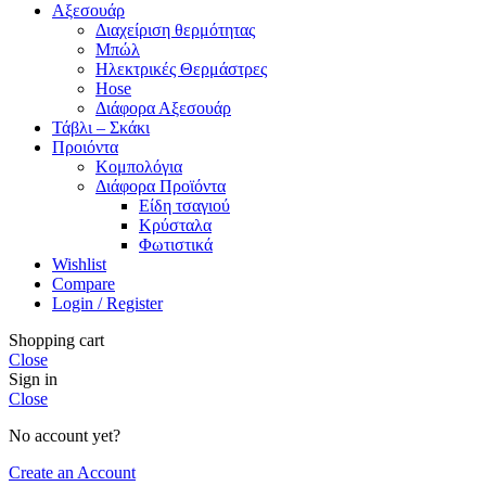
Αξεσουάρ
Διαχείριση θερμότητας
Μπώλ
Ηλεκτρικές Θερμάστρες
Hose
Διάφορα Αξεσουάρ
Τάβλι – Σκάκι
Προιόντα
Κομπολόγια
Διάφορα Προϊόντα
Είδη τσαγιού
Κρύσταλα
Φωτιστικά
Wishlist
Compare
Login / Register
Shopping cart
Close
Sign in
Close
No account yet?
Create an Account