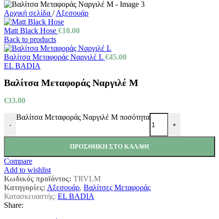
Αρχική σελίδα
/
Αξεσουάρ
Matt Black Hose
€
10.00
Back to products
Βαλίτσα Μεταφοράς Ναργιλέ L
€
45.00
EL BADIA
Βαλίτσα Μεταφοράς Ναργιλέ M
€
33.00
Βαλίτσα Μεταφοράς Ναργιλέ M ποσότητα
-
+
ΠΡΟΣΘΉΚΗ ΣΤΟ ΚΑΛΆΘΙ
Compare
Add to wishlist
Κωδικός προϊόντος:
TRVLM
Κατηγορίες:
Αξεσουάρ
,
Βαλίτσες Μεταφοράς
Κατασκευαστής:
EL BADIA
Share: