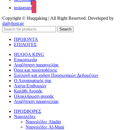
instagram
Copyright © Huqqaking | All Right Reserved. Developed by
dailyhost.gr
Search
ΠΡΟΙΟΝΤΑ
ΕΠΙΛΟΓΕΣ
HUQQA KING
Επικοινωνία
Αναζήτηση παραγγελίας
Όροι και προϋποθέσεις
Συλλογή και χρήση Προσωπικών Δεδομένων
Ο Λογαριασμός σας
Λίστα Επιθυμιών
Καλάθι Αγοράς
Ολοκλήρωση αγοράς
Αναζήτηση παραγγελίας
ΠΡΟΣΦΟΡΕΣ
Ναργιλέδες
Ναργιλέδες Aladin
Ναργιλέδες Al-Mani