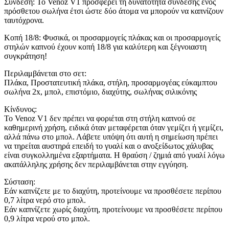
Σύνδεση: Το Venoz V1 προσφέρει τη δυνατότητα σύνδεσης ενός
πρόσθετου σωλήνα έτσι ώστε δύο άτομα να μπορούν να καπνίζουν
ταυτόχρονα.
Κοπή 18/8: Φυσικά, οι προσαρμογείς πλάκας και οι προσαρμογείς
στηλών καπνού έχουν κοπή 18/8 για καλύτερη και ξέγνοιαστη
συγκράτηση!
Περιλαμβάνεται στο σετ:
Πλάκα, Προστατευτική πλάκα, στήλη, προσαρμογέας εύκαμπτου
σωλήνα 2x, μπολ, επιστόμιο, διαχύτης, σωλήνας σιλικόνης
Κίνδυνος:
Το Venoz V1 δεν πρέπει να φοριέται στη στήλη καπνού σε
καθημερινή χρήση, ειδικά όταν μεταφέρεται όταν γεμίζει ή γεμίζει,
αλλά πάνω στο μπολ. Λάβετε υπόψη ότι αυτή η σημείωση πρέπει
να τηρείται αυστηρά επειδή το γυαλί και ο ανοξείδωτος χάλυβας
είναι συγκολλημένα εξαρτήματα. Η θραύση / ζημιά από γυαλί λόγω
ακατάλληλης χρήσης δεν περιλαμβάνεται στην εγγύηση.
Σύσταση:
Εάν καπνίζετε με το διαχύτη, προτείνουμε να προσθέσετε περίπου
0,7 λίτρα νερό στο μπολ.
Εάν καπνίζετε χωρίς διαχύτη, προτείνουμε να προσθέσετε περίπου
0,9 λίτρα νερού στο μπολ.