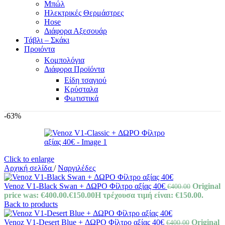
Μπώλ
Ηλεκτρικές Θερμάστρες
Hose
Διάφορα Αξεσουάρ
Τάβλι – Σκάκι
Προιόντα
Κομπολόγια
Διάφορα Προϊόντα
Είδη τσαγιού
Κρύσταλα
Φωτιστικά
-63%
Click to enlarge
Αρχική σελίδα
/
Ναργιλέδες
Venoz V1-Black Swan + ΔΩΡΟ Φίλτρο αξίας 40€
Original
€
400.00
price was: €400.00.
€
150.00
Η τρέχουσα τιμή είναι: €150.00.
Back to products
Venoz V1-Desert Blue + ΔΩΡΟ Φίλτρο αξίας 40€
Original
€
400.00