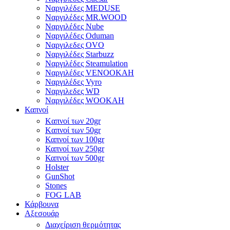
Ναργιλέδες MEDUSE
Ναργιλέδες MR.WOOD
Ναργιλέδες Nube
Ναργιλέδες Oduman
Ναργιλεδες OVO
Ναργιλέδες Starbuzz
Ναργιλέδες Steamulation
Ναργιλέδες VENOOKAH
Ναργιλέδες Vyro
Ναργιλεδες WD
Ναργιλέδες WOOKAH
Καπνοί
Kαπνοί των 20gr
Kαπνοί των 50gr
Καπνοί των 100gr
Καπνοί των 250gr
Καπνοί των 500gr
Holster
GunShot
Stones
FOG LAB
Κάρβουνα
Αξεσουάρ
Διαχείριση θερμότητας