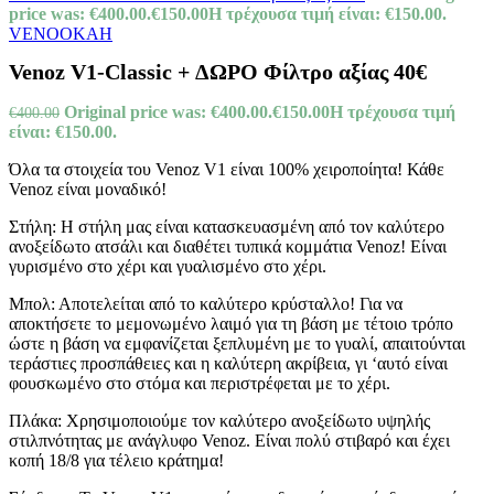
price was: €400.00.
€
150.00
Η τρέχουσα τιμή είναι: €150.00.
VENOOKAH
Venoz V1-Classic + ΔΩΡΟ Φίλτρο αξίας 40€
Original price was: €400.00.
€
150.00
Η τρέχουσα τιμή
€
400.00
είναι: €150.00.
Όλα τα στοιχεία του Venoz V1 είναι 100% χειροποίητα! Κάθε
Venoz είναι μοναδικό!
Στήλη: Η στήλη μας είναι κατασκευασμένη από τον καλύτερο
ανοξείδωτο ατσάλι και διαθέτει τυπικά κομμάτια Venoz! Είναι
γυρισμένο στο χέρι και γυαλισμένο στο χέρι.
Μπολ: Αποτελείται από το καλύτερο κρύσταλλο! Για να
αποκτήσετε το μεμονωμένο λαιμό για τη βάση με τέτοιο τρόπο
ώστε η βάση να εμφανίζεται ξεπλυμένη με το γυαλί, απαιτούνται
τεράστιες προσπάθειες και η καλύτερη ακρίβεια, γι ‘αυτό είναι
φουσκωμένο στο στόμα και περιστρέφεται με το χέρι.
Πλάκα: Χρησιμοποιούμε τον καλύτερο ανοξείδωτο υψηλής
στιλπνότητας με ανάγλυφο Venoz. Είναι πολύ στιβαρό και έχει
κοπή 18/8 για τέλειο κράτημα!