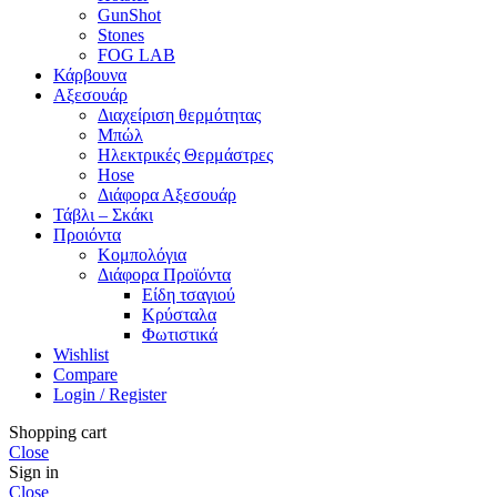
GunShot
Stones
FOG LAB
Κάρβουνα
Αξεσουάρ
Διαχείριση θερμότητας
Μπώλ
Ηλεκτρικές Θερμάστρες
Hose
Διάφορα Αξεσουάρ
Τάβλι – Σκάκι
Προιόντα
Κομπολόγια
Διάφορα Προϊόντα
Είδη τσαγιού
Κρύσταλα
Φωτιστικά
Wishlist
Compare
Login / Register
Shopping cart
Close
Sign in
Close