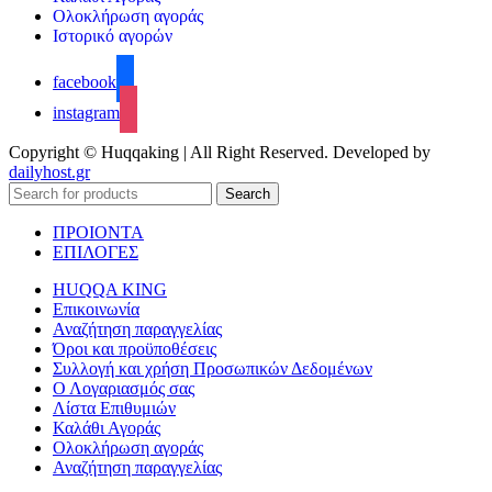
Ολοκλήρωση αγοράς
Ιστορικό αγορών
facebook
instagram
Copyright © Huqqaking | All Right Reserved. Developed by
dailyhost.gr
Search
ΠΡΟΙΟΝΤΑ
ΕΠΙΛΟΓΕΣ
HUQQA KING
Επικοινωνία
Αναζήτηση παραγγελίας
Όροι και προϋποθέσεις
Συλλογή και χρήση Προσωπικών Δεδομένων
Ο Λογαριασμός σας
Λίστα Επιθυμιών
Καλάθι Αγοράς
Ολοκλήρωση αγοράς
Αναζήτηση παραγγελίας